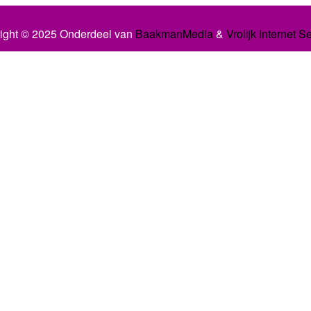
ight © 2025 Onderdeel van
BaakmanMedia
&
Vrolijk Internet S