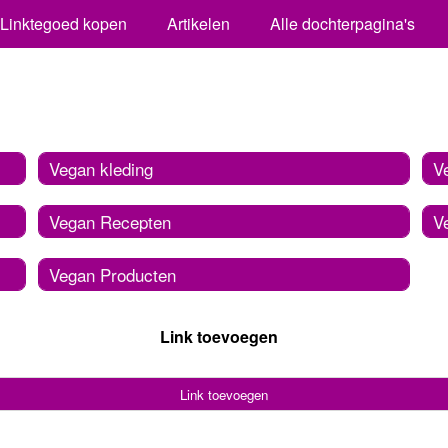
Linktegoed kopen
Artikelen
Alle dochterpagina's
Vegan kleding
V
Vegan Recepten
V
Vegan Producten
Link toevoegen
Link toevoegen